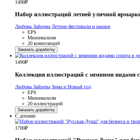
1490
₽
Набор иллюстраций летней уличной ярмарки
Любовь Зайцева
Летние фестивали и рынки
EPS
Минимализм
20 композиций
Заказать доработку
1490
₽
Коллекция иллюстраций с зимними видами сп
Любовь Зайцева
Зима и Новый год
EPS
Минимализм
20 иллюстраций
Заказать доработку
С допами
1700
₽