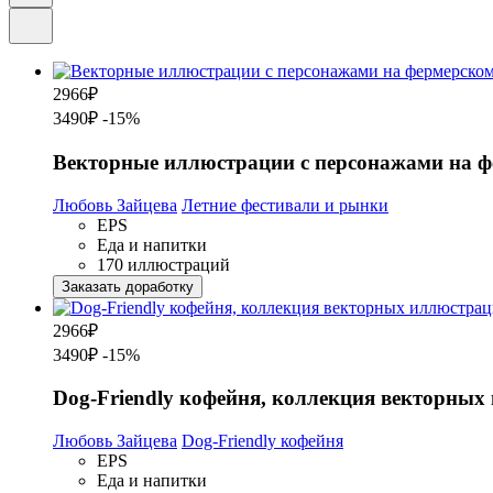
2966
₽
3490₽
-15%
Векторные иллюстрации с персонажами на ф
Любовь Зайцева
Летние фестивали и рынки
EPS
Еда и напитки
170 иллюстраций
Заказать доработку
2966
₽
3490₽
-15%
Dog-Friendly кофейня, коллекция векторных
Любовь Зайцева
Dog-Friendly кофейня
EPS
Еда и напитки