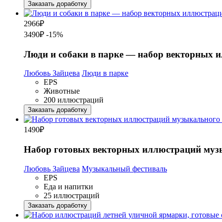
Заказать доработку
2966
₽
3490₽
-15%
Люди и собаки в парке — набор векторных 
Любовь Зайцева
Люди в парке
EPS
Животные
200 иллюстраций
Заказать доработку
1490
₽
Набор готовых векторных иллюстраций музы
Любовь Зайцева
Музыкальный фестиваль
EPS
Еда и напитки
25 иллюстраций
Заказать доработку