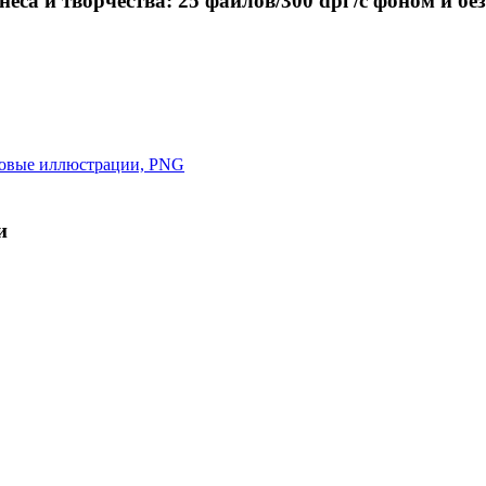
са и творчества: 25 файлов/300 dpi /с фоном и без
и