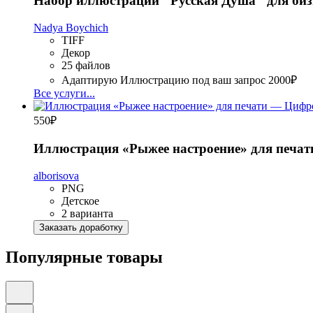
Набор иллюстраций "Русская Душа" для бизне
Nadya Boychich
TIFF
Декор
25 файлов
Адаптирую Иллюстрацию под ваш запрос
2000₽
Все услуги...
550
₽
Иллюстрация «Рыжее настроение» для печат
alborisova
PNG
Детское
2 варианта
Заказать доработку
Популярные товары