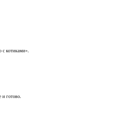
о с котиками».
 и готово.