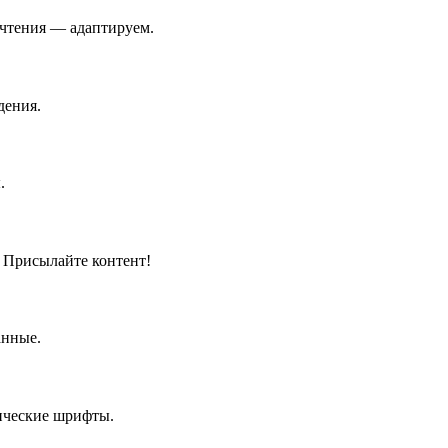
очтения — адаптируем.
дения.
.
 Присылайте контент!
анные.
ические шрифты.