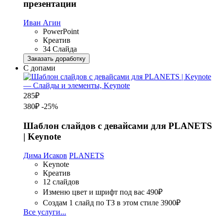
презентации
Иван Агин
PowerPoint
Креатив
34 Слайда
Заказать доработку
С допами
285
₽
380₽
-25%
Шаблон слайдов с девайсами для PLANETS
| Keynote
Дима Исаков
PLANETS
Keynote
Креатив
12 слайдов
Изменю цвет и шрифт под вас
490₽
Создам 1 слайд по ТЗ в этом стиле
3900₽
Все услуги...