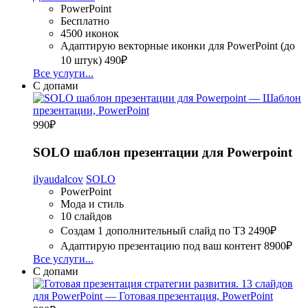
PowerPoint
Бесплатно
4500 иконок
Адаптирую векторные иконки для PowerPoint (до
10 штук)
490₽
Все услуги...
С допами
990
₽
SOLO шаблон презентации для Powerpoint
ilyaudalcov
SOLO
PowerPoint
Мода и стиль
10 слайдов
Создам 1 дополнительный слайд по ТЗ
2490₽
Адаптирую презентацию под ваш контент
8900₽
Все услуги...
С допами