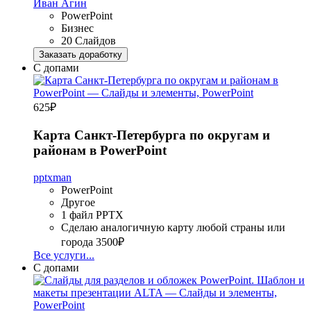
Иван Агин
PowerPoint
Бизнес
20 Слайдов
Заказать доработку
С допами
625
₽
Карта Санкт-Петербурга по округам и
районам в PowerPoint
pptxman
PowerPoint
Другое
1 файл PPTX
Сделаю аналогичную карту любой страны или
города
3500₽
Все услуги...
С допами