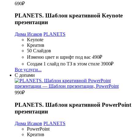
690
₽
PLANETS. Шаблон креативной Keynote
презентации
Дима Исаков
PLANETS
Keynote
Креатив
50 Слайдов
Изменю цвет и шрифт под вас
490₽
Создам 1 слайд по ТЗ в этом стиле
3900₽
Все услуги...
С допами
990
₽
PLANETS. Шаблон креативной PowerPoint
презентации
Дима Исаков
PLANETS
PowerPoint
Креатив