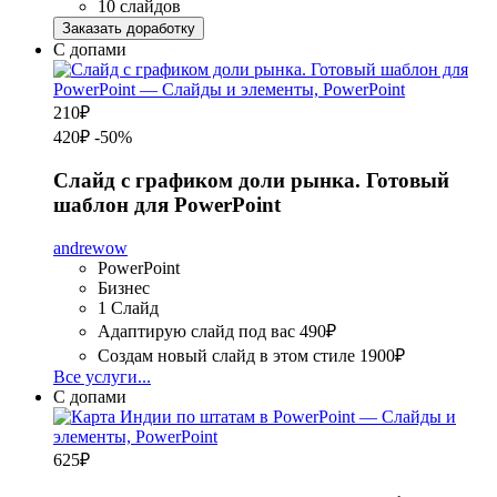
10 слайдов
Заказать доработку
С допами
210
₽
420₽
-50%
Слайд с графиком доли рынка. Готовый
шаблон для PowerPoint
andrewow
PowerPoint
Бизнес
1 Слайд
Адаптирую слайд под вас
490₽
Создам новый слайд в этом стиле
1900₽
Все услуги...
С допами
625
₽