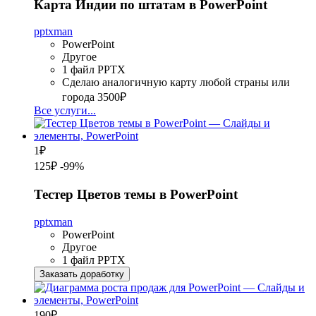
Карта Индии по штатам в PowerPoint
pptxman
PowerPoint
Другое
1 файл PPTX
Сделаю аналогичную карту любой страны или
города
3500₽
Все услуги...
1
₽
125₽
-99%
Тестер Цветов темы в PowerPoint
pptxman
PowerPoint
Другое
1 файл PPTX
Заказать доработку
190
₽