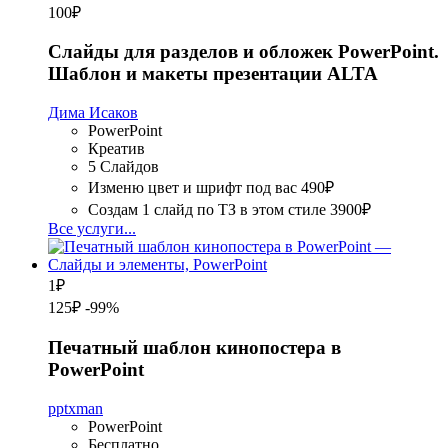
100
₽
Слайды для разделов и обложек PowerPoint.
Шаблон и макеты презентации ALTA
Дима Исаков
PowerPoint
Креатив
5 Слайдов
Изменю цвет и шрифт под вас
490₽
Создам 1 слайд по ТЗ в этом стиле
3900₽
Все услуги...
1
₽
125₽
-99%
Печатный шаблон кинопостера в
PowerPoint
pptxman
PowerPoint
Бесплатно