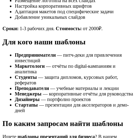
Размещение логотипа на всех слайдах
Настройка корпоративных шрифтов
Адаптация макетов под специфические задачи
Добавление уникальных слайдов
Сроки:
1-3 рабочих дня.
Стоимость:
от 2000₽.
Для кого наши шаблоны
Предприниматели
— питч-деки для привлечения
инвестиций
Маркетологи
— отчёты по digital-кампаниям и
аналитика
Студенты
— защита дипломов, курсовых работ,
рефератов
Преподаватели
— учебные материалы и лекции
Менеджеры
— корпоративные отчёты для руководства
Дизайнеры
— портфолио проектов
Стартапы
— презентации для акселераторов и демо-
дней
По каким запросам найти шаблоны
Ищете
шаблоны презентаций для бизнеса
? В нашем