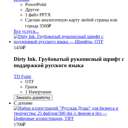
PowerPoint
Другое
1 файл PPTX
Сделаю аналогичную карту любой страны или
города
3500₽
Все услуги...
1450
₽
Dirty Ink. Грубоватый рукописный шрифт с
поддержкой русского языка
TD Fonts
OTF
Гранж
1 Начертание
Заказать доработку
С допами
1700
₽