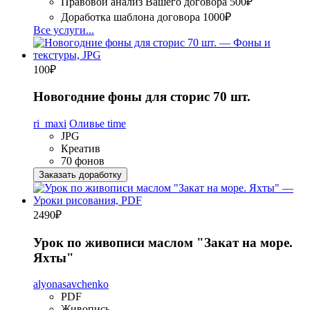
Правовой анализ Вашего договора
500₽
Доработка шаблона договора
1000₽
Все услуги...
100
₽
Новогодние фоны для сторис 70 шт.
ri_maxi
Оливье time
JPG
Креатив
70 фонов
Заказать доработку
2490
₽
Урок по живописи маслом "Закат на море.
Яхты"
alyonasavchenko
PDF
Живопись