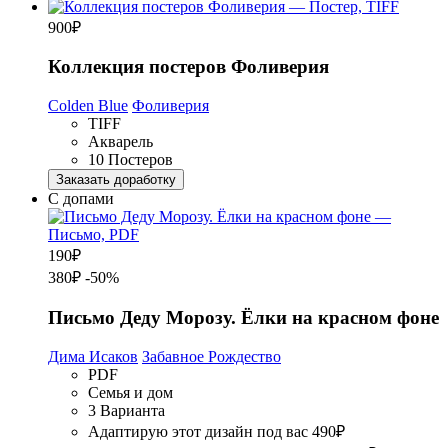
900
₽
Коллекция постеров Фоливерия
Colden Blue
Фоливерия
TIFF
Акварель
10 Постеров
Заказать доработку
С допами
190
₽
380₽
-50%
Письмо Деду Морозу. Ёлки на красном фоне
Дима Исаков
Забавное Рождество
PDF
Семья и дом
3 Варианта
Адаптирую этот дизайн под вас
490₽