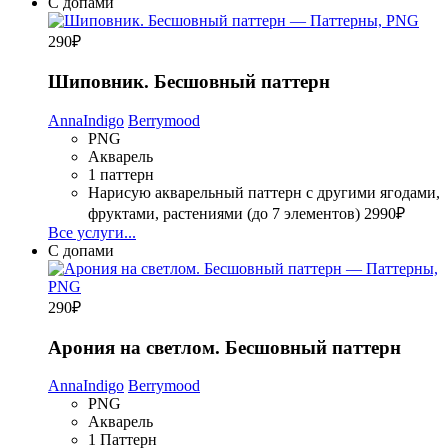
С допами
290
₽
Шиповник. Бесшовный паттерн
AnnaIndigo
Berrymood
PNG
Акварель
1 паттерн
Нарисую акварельный паттерн с другими ягодами,
фруктами, растениями (до 7 элементов)
2990₽
Все услуги...
С допами
290
₽
Арония на светлом. Бесшовный паттерн
AnnaIndigo
Berrymood
PNG
Акварель
1 Паттерн