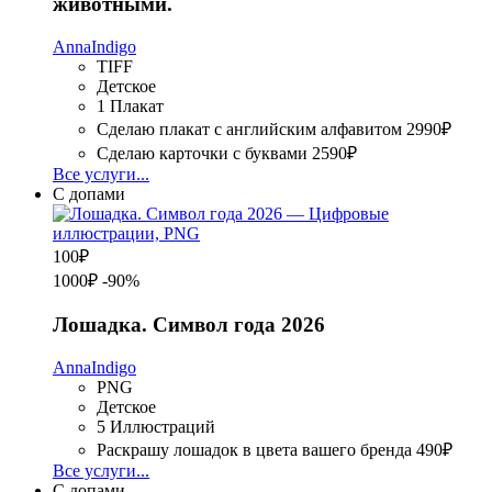
животными.
AnnaIndigo
TIFF
Детское
1 Плакат
Сделаю плакат с английским алфавитом
2990₽
Сделаю карточки с буквами
2590₽
Все услуги...
С допами
100
₽
1000₽
-90%
Лошадка. Символ года 2026
AnnaIndigo
PNG
Детское
5 Иллюстраций
Раскрашу лошадок в цвета вашего бренда
490₽
Все услуги...
С допами