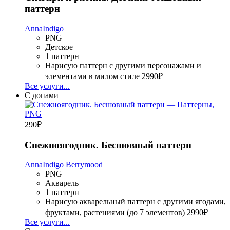
паттерн
AnnaIndigo
PNG
Детское
1 паттерн
Нарисую паттерн с другими персонажами и
элементами в милом стиле
2990₽
Все услуги...
С допами
290
₽
Снежноягодник. Бесшовный паттерн
AnnaIndigo
Berrymood
PNG
Акварель
1 паттерн
Нарисую акварельный паттерн с другими ягодами,
фруктами, растениями (до 7 элементов)
2990₽
Все услуги...