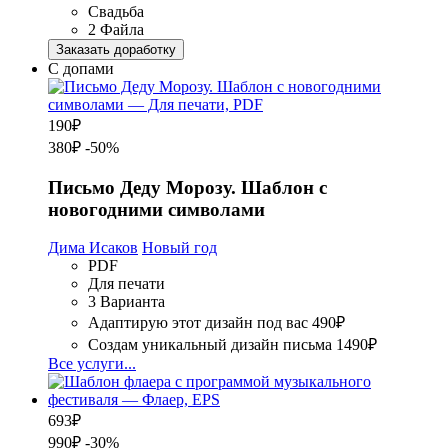
Свадьба
2 Файла
Заказать доработку
С допами
190
₽
380₽
-50%
Письмо Деду Морозу. Шаблон с
новогодними символами
Дима Исаков
Новый год
PDF
Для печати
3 Варианта
Адаптирую этот дизайн под вас
490₽
Создам уникальный дизайн письма
1490₽
Все услуги...
693
₽
990₽
-30%