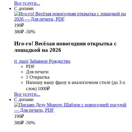
Все услуги...
С допами
190
₽
380₽
-50%
Иго-го! Весёлая новогодняя открытка с
лошадкой на 2026
ri_maxi
Забавное Рождество
PDF
Для печати
1 Открытка
Напишу вашу фразу в аналогичном стиле (до 3-х
слов)
1000₽
Все услуги...
С допами
190
₽
380₽
-50%