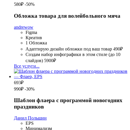
580₽
-50%
Обложка товара для волейбольного мяча
andrewow
Figma
Креатив
1 Обложка
Адаптирую дизайн обложки под ваш товар
490₽
Создам набор инфографики в этом стиле (до 10
слайдов)
5900₽
Все услуги...
693
₽
990₽
-30%
Шаблон флаера с программой новогодних
праздников
Данил Польшин
EPS
Минимализм