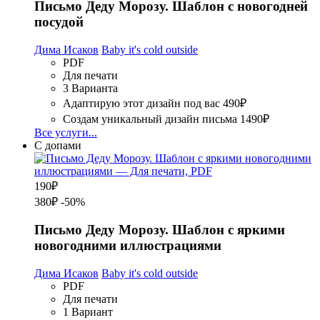
Письмо Деду Морозу. Шаблон с новогодней
посудой
Дима Исаков
Baby it's cold outside
PDF
Для печати
3 Варианта
Адаптирую этот дизайн под вас
490₽
Создам уникальный дизайн письма
1490₽
Все услуги...
С допами
190
₽
380₽
-50%
Письмо Деду Морозу. Шаблон с яркими
новогодними иллюстрациями
Дима Исаков
Baby it's cold outside
PDF
Для печати
1 Вариант