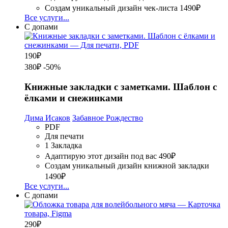
Создам уникальный дизайн чек-листа
1490₽
Все услуги...
С допами
190
₽
380₽
-50%
Книжные закладки с заметками. Шаблон с
ёлками и снежинками
Дима Исаков
Забавное Рождество
PDF
Для печати
1 Закладка
Адаптирую этот дизайн под вас
490₽
Создам уникальный дизайн книжной закладки
1490₽
Все услуги...
С допами
290
₽