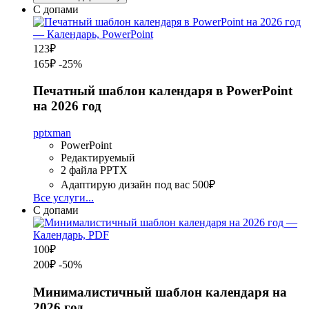
С допами
123
₽
165₽
-25%
Печатный шаблон календаря в PowerPoint
на 2026 год
pptxman
PowerPoint
Редактируемый
2 файла PPTX
Адаптирую дизайн под вас
500₽
Все услуги...
С допами
100
₽
200₽
-50%
Минималистичный шаблон календаря на
2026 год