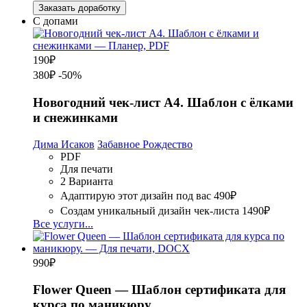
Заказать доработку
С допами
190
₽
380₽
-50%
Новогодний чек-лист А4. Шаблон с ёлками
и снежинками
Дима Исаков
Забавное Рождество
PDF
Для печати
2 Варианта
Адаптирую этот дизайн под вас
490₽
Создам уникальный дизайн чек-листа
1490₽
Все услуги...
990
₽
Flower Queen — Шаблон сертификата для
курса по маникюру.