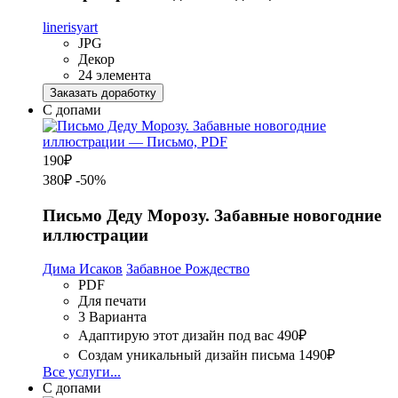
linerisyart
JPG
Декор
24 элемента
Заказать доработку
С допами
190
₽
380₽
-50%
Письмо Деду Морозу. Забавные новогодние
иллюстрации
Дима Исаков
Забавное Рождество
PDF
Для печати
3 Варианта
Адаптирую этот дизайн под вас
490₽
Создам уникальный дизайн письма
1490₽
Все услуги...
С допами