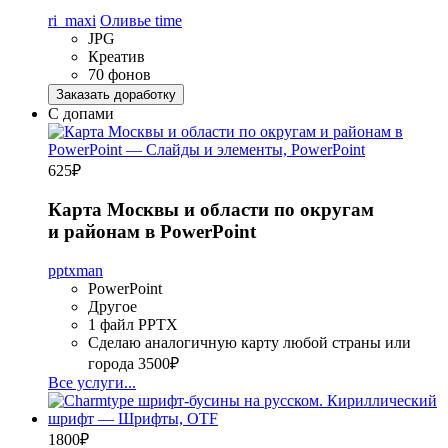
ri_maxi
Оливье time
JPG
Креатив
70 фонов
Заказать доработку
С допами
625
₽
Карта Москвы и области по округам
и районам в PowerPoint
pptxman
PowerPoint
Другое
1 файл PPTX
Сделаю аналогичную карту любой страны или
города
3500₽
Все услуги...
1800
₽