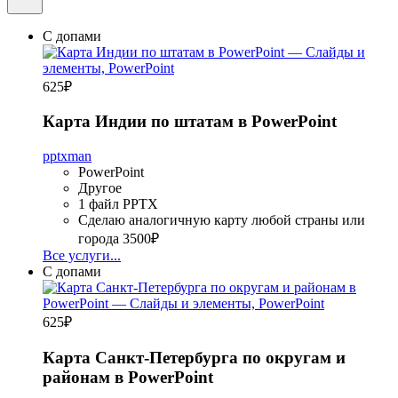
С допами
625
₽
Карта Индии по штатам в PowerPoint
pptxman
PowerPoint
Другое
1 файл PPTX
Сделаю аналогичную карту любой страны или
города
3500₽
Все услуги...
С допами
625
₽
Карта Санкт-Петербурга по округам и
районам в PowerPoint