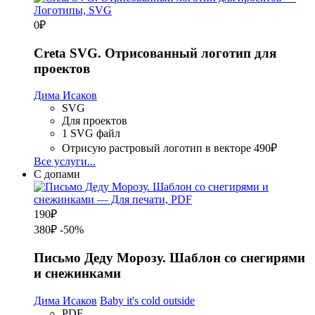
0
₽
Creta SVG. Отрисованный логотип для
проектов
Дима Исаков
SVG
Для проектов
1 SVG файл
Отрисую растровый логотип в векторе
490₽
Все услуги...
С допами
190
₽
380₽
-50%
Письмо Деду Морозу. Шаблон со снегирями
и снежинками
Дима Исаков
Baby it's cold outside
PDF