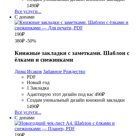
1490₽
Все услуги...
С допами
190
₽
380₽
-50%
Книжные закладки с заметками. Шаблон с
ёлками и снежинками
Дима Исаков
Забавное Рождество
PDF
Новый год
1 Закладка
Адаптирую этот дизайн под вас
490₽
Создам уникальный дизайн книжной закладки
1490₽
Все услуги...
С допами
190
₽