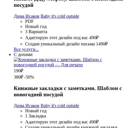
посудой
Дима Исаков
Baby it's cold outside
PDF
Новый год
3 Варианта
Адаптирую этот дизайн под вас
490₽
Создам уникальный дизайн письма
1490₽
Все услуги...
С допами
190
₽
380₽
-50%
Книжные закладки с заметками. Шаблон с
новогодней посудой
Дима Исаков
Baby it's cold outside
Новый год
1 Закладка
Адаптирую этот дизайн под вас
490₽
Создам уникальный дизайн книжной закладки