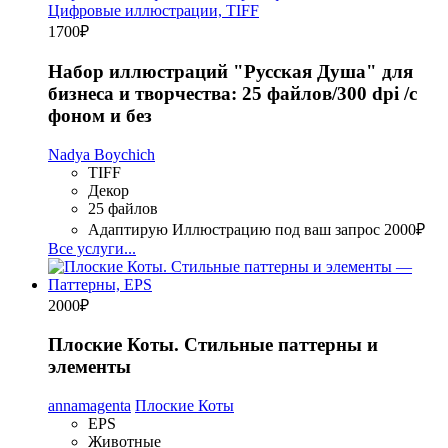
1700
₽
Набор иллюстраций "Русская Душа" для
бизнеса и творчества: 25 файлов/300 dpi /с
фоном и без
Nadya Boychich
TIFF
Декор
25 файлов
Адаптирую Иллюстрацию под ваш запрос
2000₽
Все услуги...
2000
₽
Плоские Коты. Стильные паттерны и
элементы
annamagenta
Плоские Коты
EPS
Животные