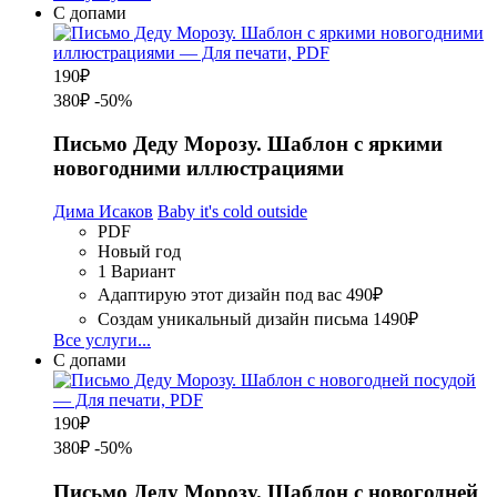
С допами
190
₽
380₽
-50%
Письмо Деду Морозу. Шаблон с яркими
новогодними иллюстрациями
Дима Исаков
Baby it's cold outside
PDF
Новый год
1 Вариант
Адаптирую этот дизайн под вас
490₽
Создам уникальный дизайн письма
1490₽
Все услуги...
С допами
190
₽
380₽
-50%
Письмо Деду Морозу. Шаблон с новогодней