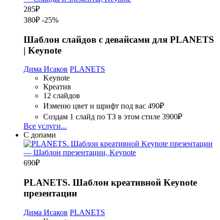
285
₽
380₽
-25%
Шаблон слайдов с девайсами для PLANETS
| Keynote
Дима Исаков
PLANETS
Keynote
Креатив
12 слайдов
Изменю цвет и шрифт под вас
490₽
Создам 1 слайд по ТЗ в этом стиле
3900₽
Все услуги...
С допами
690
₽
PLANETS. Шаблон креативной Keynote
презентации
Дима Исаков
PLANETS