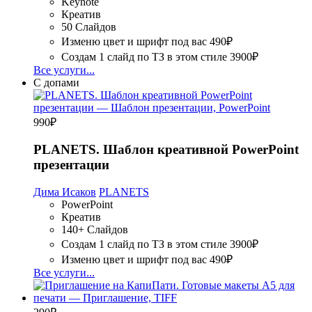
Keynote
Креатив
50 Слайдов
Изменю цвет и шрифт под вас
490₽
Создам 1 слайд по ТЗ в этом стиле
3900₽
Все услуги...
С допами
990
₽
PLANETS. Шаблон креативной PowerPoint
презентации
Дима Исаков
PLANETS
PowerPoint
Креатив
140+ Слайдов
Создам 1 слайд по ТЗ в этом стиле
3900₽
Изменю цвет и шрифт под вас
490₽
Все услуги...