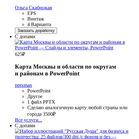
Ольга Скабицкая
EPS
Винтаж
4 Варианта
Заказать доработку
С допами
625
₽
Карта Москвы и области по округам
и районам в PowerPoint
pptxman
PowerPoint
Другое
1 файл PPTX
Сделаю аналогичную карту любой страны или
города
3500₽
Все услуги...
С допами