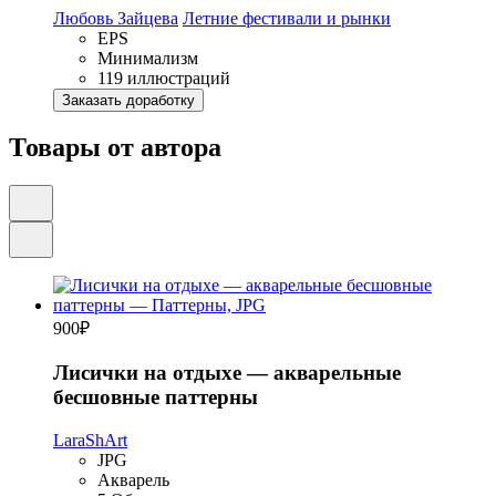
Любовь Зайцева
Летние фестивали и рынки
EPS
Минимализм
119 иллюстраций
Заказать доработку
Товары от автора
900
₽
Лисички на отдыхе — акварельные
бесшовные паттерны
LaraShArt
JPG
Акварель