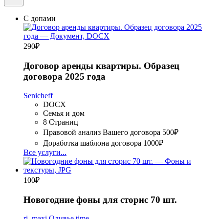
С допами
290
₽
Договор аренды квартиры. Образец
договора 2025 года
Senicheff
DOCX
Семья и дом
8 Страниц
Правовой анализ Вашего договора
500₽
Доработка шаблона договора
1000₽
Все услуги...
100
₽
Новогодние фоны для сторис 70 шт.
ri_maxi
Оливье time