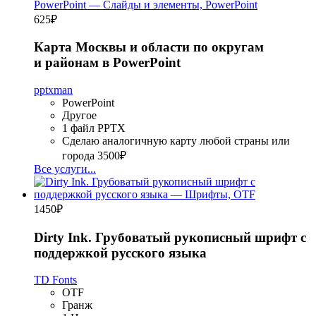
625
₽
Карта Москвы и области по округам
и районам в PowerPoint
pptxman
PowerPoint
Другое
1 файл PPTX
Сделаю аналогичную карту любой страны или
города
3500₽
Все услуги...
1450
₽
Dirty Ink. Грубоватый рукописный шрифт с
поддержкой русского языка
TD Fonts
OTF
Гранж