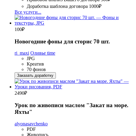
Доработка шаблона договора
1000₽
Все услуги...
100
₽
Новогодние фоны для сторис 70 шт.
ri_maxi
Оливье time
JPG
Креатив
70 фонов
Заказать доработку
2490
₽
Урок по живописи маслом "Закат на море.
Яхты"
alyonasavchenko
PDF
Живопись