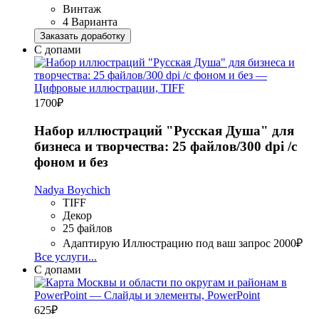
Винтаж
4 Варианта
Заказать доработку
С допами
1700
₽
Набор иллюстраций "Русская Душа" для
бизнеса и творчества: 25 файлов/300 dpi /с
фоном и без
Nadya Boychich
TIFF
Декор
25 файлов
Адаптирую Иллюстрацию под ваш запрос
2000₽
Все услуги...
С допами
625
₽