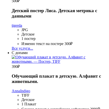
500
₽
Детский постер Лиса. Детская метрика с
данными
tigerda
JPG
Детское
1 постер
Изменю текст на постере
300₽
Все услуги...
С допами
390
₽
Обучающий плакат в детскую. Алфавит с
животными.
AnnaIndigo
TIFF
Детское
1 Плакат