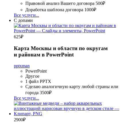
Правовой анализ Вашего договора
500₽
Доработка шаблона договора
1000₽
Все услуги...
С допами
625
₽
Карта Москвы и области по округам
и районам в PowerPoint
pptxman
PowerPoint
Другое
1 файл PPTX
Сделаю аналогичную карту любой страны или
города
3500₽
Все услуги...
2900
₽