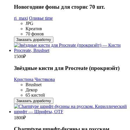
Новогодние фоны для сторис 70 шт.
ri_maxi
Оливье time
JPG
Креатив
70 фонов
Заказать доработку
1500
₽
Звёздные кисти для Procreate (прокриэйт)
Кристина Чистякова
Brushset
Декор
65 кистей
Заказать доработку
1800
₽
Charmtype шрифт-бусины на русском.