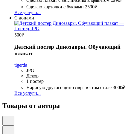
Сделаю плакат с английским алфавитом
2990₽
Сделаю карточки с буквами
2590₽
Все услуги...
С допами
500
₽
Детский постер Динозавры. Обучающий
плакат
tigerda
JPG
Декор
1 постер
Нарисую другого динозавра в этом стиле
3000₽
Все услуги...
Товары от автора