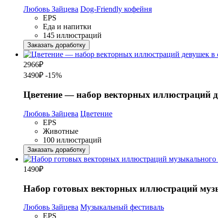
Любовь Зайцева
Dog-Friendly кофейня
EPS
Еда и напитки
145 иллюстраций
Заказать доработку
2966
₽
3490₽
-15%
Цветение — набор векторных иллюстраций д
Любовь Зайцева
Цветение
EPS
Животные
100 иллюстраций
Заказать доработку
1490
₽
Набор готовых векторных иллюстраций музы
Любовь Зайцева
Музыкальный фестиваль
EPS