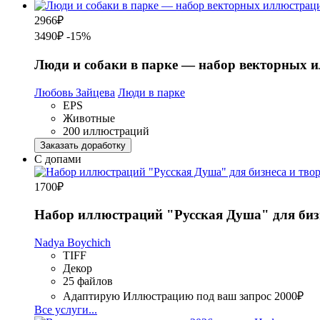
2966
₽
3490₽
-15%
Люди и собаки в парке — набор векторных 
Любовь Зайцева
Люди в парке
EPS
Животные
200 иллюстраций
Заказать доработку
С допами
1700
₽
Набор иллюстраций "Русская Душа" для бизне
Nadya Boychich
TIFF
Декор
25 файлов
Адаптирую Иллюстрацию под ваш запрос
2000₽
Все услуги...