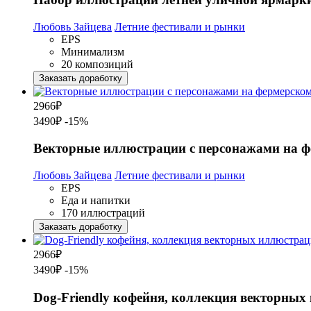
Любовь Зайцева
Летние фестивали и рынки
EPS
Минимализм
20 композиций
Заказать доработку
2966
₽
3490₽
-15%
Векторные иллюстрации с персонажами на ф
Любовь Зайцева
Летние фестивали и рынки
EPS
Еда и напитки
170 иллюстраций
Заказать доработку
2966
₽
3490₽
-15%
Dog-Friendly кофейня, коллекция векторных