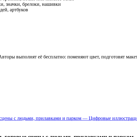
и, значки, брелоки, нашивки
дей, артбуков
 Авторы выполнят её бесплатно: поменяют цвет, подготовят мак
, готовые сцены с людьми, прилавками и парком