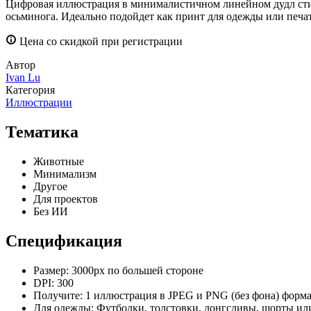
Цифровая иллюстрация в минималистичном линейном дудл стиле
осьминога. Идеально подойдет как принт для одежды или печат
Цена со скидкой при регистрации
Автор
Ivan Lu
Категория
Иллюстрации
Тематика
Животные
Минимализм
Другое
Для проектов
Без ИИ
Спецификация
Размер:
3000px по большей стороне
DPI:
300
Получите:
1 иллюстрация в JPEG и PNG (без фона) форма
Для одежды:
Футболки, толстовки, лонгсливы, шорты ил