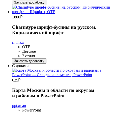
Заказать доработку
1800
₽
Charmtype шрифт-бусины на русском.
Кириллический шрифт
ri_maxi
OTF
Детское
2 стиля
Заказать доработку
С допами
625
₽
Карта Москвы и области по округам
и районам в PowerPoint
pptxman
PowerPoint