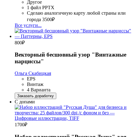
Другое
1 файл PPTX
Сделаю аналогичную карту любой страны или
города
3500₽
Все услуги...
800
₽
Векторный бесшовный узор "Винтажные
нарциссы"
Ольга Скабицкая
EPS
Винтаж
4 Варианта
Заказать доработку
С допами
1700
₽
Набор иллюстраций "Русская Душа" для