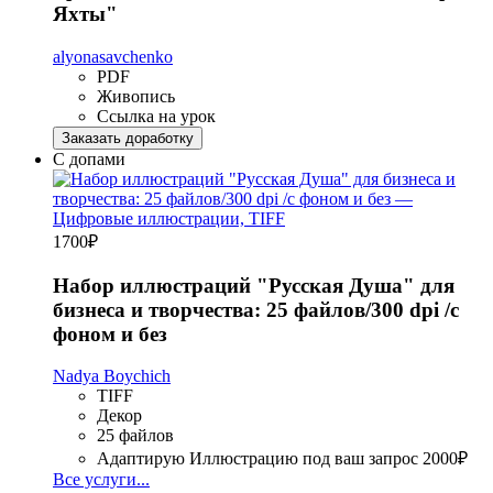
Яхты"
alyonasavchenko
PDF
Живопись
Ссылка на урок
Заказать доработку
С допами
1700
₽
Набор иллюстраций "Русская Душа" для
бизнеса и творчества: 25 файлов/300 dpi /с
фоном и без
Nadya Boychich
TIFF
Декор
25 файлов
Адаптирую Иллюстрацию под ваш запрос
2000₽
Все услуги...