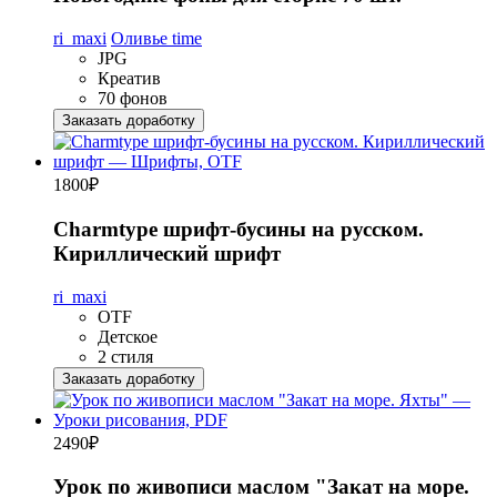
ri_maxi
Оливье time
JPG
Креатив
70 фонов
Заказать доработку
1800
₽
Charmtype шрифт-бусины на русском.
Кириллический шрифт
ri_maxi
OTF
Детское
2 стиля
Заказать доработку
2490
₽
Урок по живописи маслом "Закат на море.