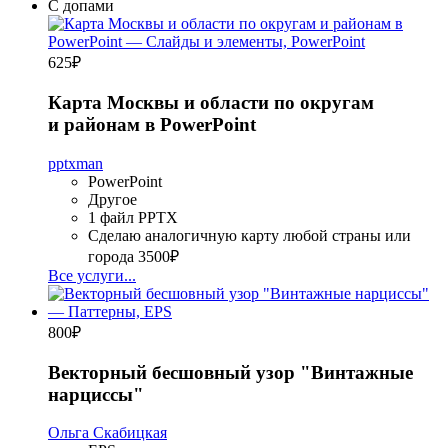
С допами
625
₽
Карта Москвы и области по округам
и районам в PowerPoint
pptxman
PowerPoint
Другое
1 файл PPTX
Сделаю аналогичную карту любой страны или
города
3500₽
Все услуги...
800
₽
Векторный бесшовный узор "Винтажные
нарциссы"
Ольга Скабицкая