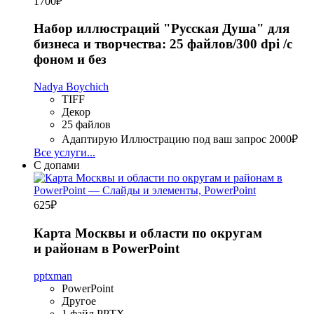
1700
₽
Набор иллюстраций "Русская Душа" для
бизнеса и творчества: 25 файлов/300 dpi /с
фоном и без
Nadya Boychich
TIFF
Декор
25 файлов
Адаптирую Иллюстрацию под ваш запрос
2000₽
Все услуги...
С допами
625
₽
Карта Москвы и области по округам
и районам в PowerPoint
pptxman
PowerPoint
Другое
1 файл PPTX