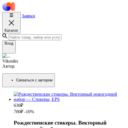
Заявки
Каталог
Вход
Vikosiks
Автор
Связаться с автором
630
₽
700₽
-10%
Рождественские стикеры. Векторный