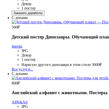
Декор
1 постер
Заказать доработку
С допами
500
₽
Детский постер Динозавры. Обучающий пла
tigerda
JPG
Декор
1 постер
Нарисую другого динозавра в этом стиле
3000₽
Все услуги...
С допами
800
₽
Английский алфавит с животными. Постеры д
AllNikArt
JPG