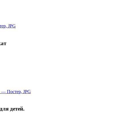
кат
ля детей.