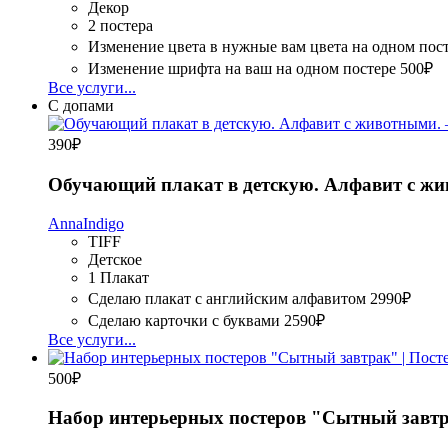
Декор
2 постера
Изменение цвета в нужные вам цвета на одном пос
Изменение шрифта на ваш на одном постере
500₽
Все услуги...
С допами
390
₽
Обучающий плакат в детскую. Алфавит с ж
AnnaIndigo
TIFF
Детское
1 Плакат
Сделаю плакат с английским алфавитом
2990₽
Сделаю карточки с буквами
2590₽
Все услуги...
500
₽
Набор интерьерных постеров "Сытный завтра