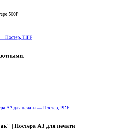
тере
500₽
ивотными.
к" | Постера А3 для печати