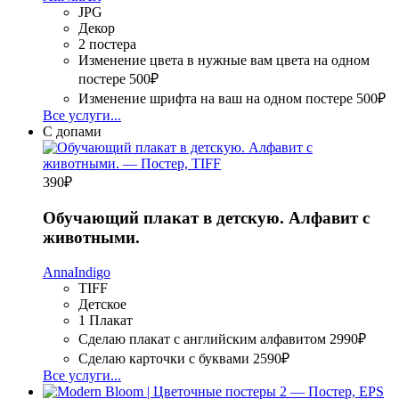
JPG
Декор
2 постера
Изменение цвета в нужные вам цвета на одном
постере
500₽
Изменение шрифта на ваш на одном постере
500₽
Все услуги...
С допами
390
₽
Обучающий плакат в детскую. Алфавит с
животными.
AnnaIndigo
TIFF
Детское
1 Плакат
Сделаю плакат с английским алфавитом
2990₽
Сделаю карточки с буквами
2590₽
Все услуги...