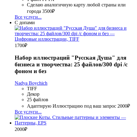
Сделаю аналогичную карту любой страны или
города
3500₽
Все услуги...
С допами
1700
₽
Набор иллюстраций "Русская Душа" для
бизнеса и творчества: 25 файлов/300 dpi /с
фоном и без
Nadya Boychich
TIFF
Декор
25 файлов
Адаптирую Иллюстрацию под ваш запрос
2000₽
Все услуги...
2000
₽