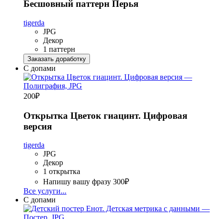
Бесшовный паттерн Перья
tigerda
JPG
Декор
1 паттерн
Заказать доработку
С допами
200
₽
Открытка Цветок гиацинт. Цифровая
версия
tigerda
JPG
Декор
1 открытка
Напишу вашу фразу
300₽
Все услуги...
С допами