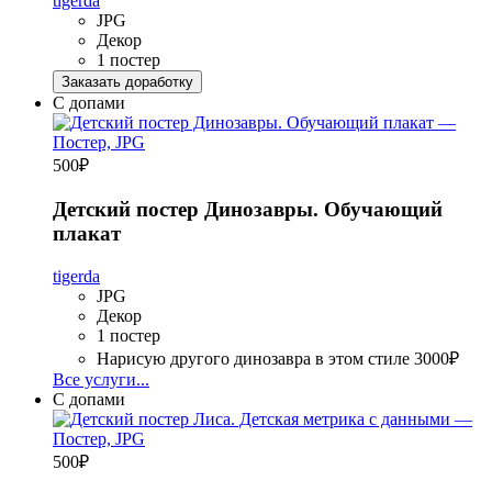
tigerda
JPG
Декор
1 постер
Заказать доработку
С допами
500
₽
Детский постер Динозавры. Обучающий
плакат
tigerda
JPG
Декор
1 постер
Нарисую другого динозавра в этом стиле
3000₽
Все услуги...
С допами
500
₽