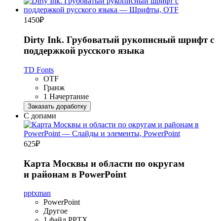
1450
₽
Dirty Ink. Грубоватый рукописный шрифт с
поддержкой русского языка
TD Fonts
OTF
Гранж
1 Начертание
Заказать доработку
С допами
625
₽
Карта Москвы и области по округам
и районам в PowerPoint
pptxman
PowerPoint
Другое
1 файл PPTX