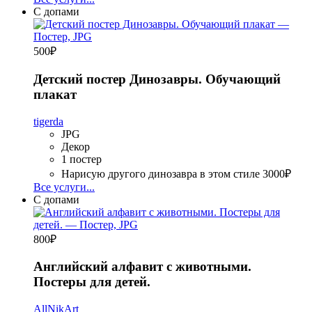
С допами
500
₽
Детский постер Динозавры. Обучающий
плакат
tigerda
JPG
Декор
1 постер
Нарисую другого динозавра в этом стиле
3000₽
Все услуги...
С допами
800
₽
Английский алфавит с животными.
Постеры для детей.
AllNikArt