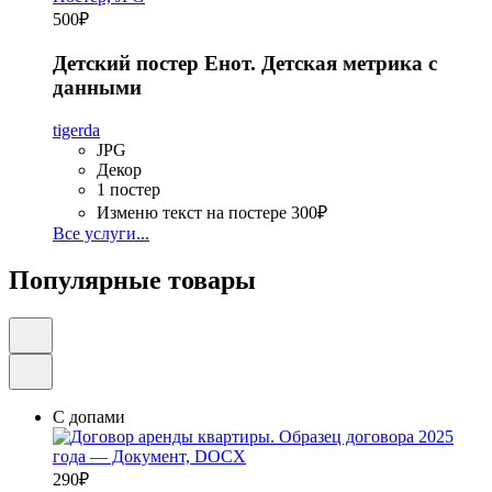
500
₽
Детский постер Енот. Детская метрика с
данными
tigerda
JPG
Декор
1 постер
Изменю текст на постере
300₽
Все услуги...
Популярные товары
С допами
290
₽