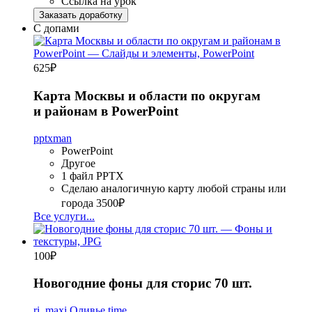
Ссылка на урок
Заказать доработку
С допами
625
₽
Карта Москвы и области по округам
и районам в PowerPoint
pptxman
PowerPoint
Другое
1 файл PPTX
Сделаю аналогичную карту любой страны или
города
3500₽
Все услуги...
100
₽
Новогодние фоны для сторис 70 шт.
ri_maxi
Оливье time