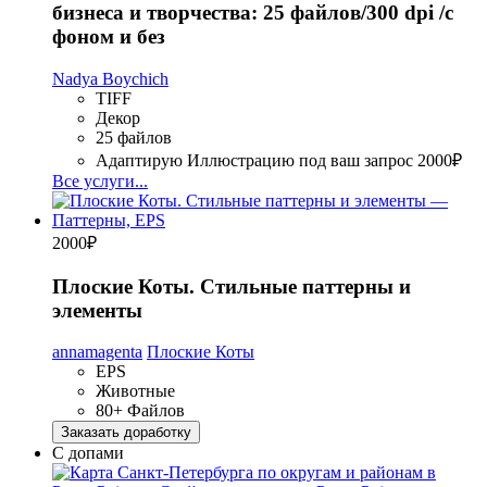
бизнеса и творчества: 25 файлов/300 dpi /с
фоном и без
Nadya Boychich
TIFF
Декор
25 файлов
Адаптирую Иллюстрацию под ваш запрос
2000₽
Все услуги...
2000
₽
Плоские Коты. Стильные паттерны и
элементы
annamagenta
Плоские Коты
EPS
Животные
80+ Файлов
Заказать доработку
С допами