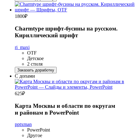
1800
₽
Charmtype шрифт-бусины на русском.
Кириллический шрифт
ri_maxi
OTF
Детское
2 стиля
Заказать доработку
С допами
625
₽
Карта Москвы и области по округам
и районам в PowerPoint
pptxman
PowerPoint
Другое