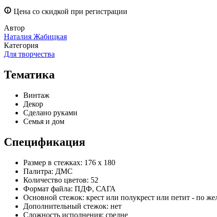
Цена со скидкой при регистрации
Автор
Наталия Жабицкая
Категория
Для творчества
Тематика
Винтаж
Декор
Сделано руками
Семья и дом
Спецификация
Размер в стежках:
176 х 180
Палитра:
ДМС
Количество цветов:
52
Формат файла:
ПДФ, САГА
Основной стежок:
крест или полукрест или петит - по ж
Дополнительный стежок:
нет
Сложность исполнения:
средне