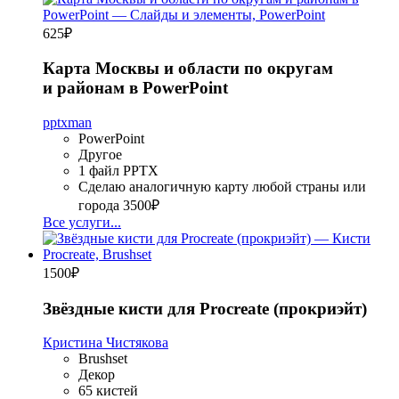
625
₽
Карта Москвы и области по округам
и районам в PowerPoint
pptxman
PowerPoint
Другое
1 файл PPTX
Сделаю аналогичную карту любой страны или
города
3500₽
Все услуги...
1500
₽
Звёздные кисти для Procreate (прокриэйт)
Кристина Чистякова
Brushset
Декор
65 кистей