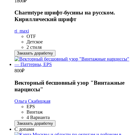
1800
₽
Charmtype шрифт-бусины на русском.
Кириллический шрифт
ri_maxi
OTF
Детское
2 стиля
Заказать доработку
800
₽
Векторный бесшовный узор "Винтажные
нарциссы"
Ольга Скабицкая
EPS
Винтаж
4 Варианта
Заказать доработку
С допами