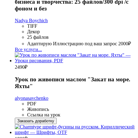
бизнеса и творчества: 25 файлов/300 dpi /с
фоном и без
Nadya Boychich
TIFF
Декор
25 файлов
Адаптирую Иллюстрацию под ваш запрос
2000₽
Все услуги...
2490
₽
Урок по живописи маслом "Закат на море.
Яхты"
alyonasavchenko
PDF
Живопись
Ссылка на урок
Заказать доработку