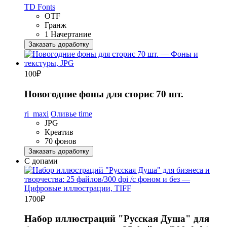
TD Fonts
OTF
Гранж
1 Начертание
Заказать доработку
100
₽
Новогодние фоны для сторис 70 шт.
ri_maxi
Оливье time
JPG
Креатив
70 фонов
Заказать доработку
С допами
1700
₽
Набор иллюстраций "Русская Душа" для