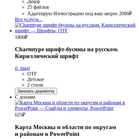
Декор
25 файлов
Адаптирую Иллюстрацию под ваш запрос
2000₽
Все услуги...
1800
₽
Charmtype шрифт-бусины на русском.
Кириллический шрифт
ri_maxi
OTF
Детское
2 стиля
Заказать доработку
С допами
625
₽
Карта Москвы и области по округам
и районам в PowerPoint