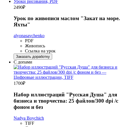
2490
₽
Урок по живописи маслом "Закат на море.
Яхты"
alyonasavchenko
PDF
Живопись
Ссылка на урок
Заказать доработку
С допами
1700
₽
Набор иллюстраций "Русская Душа" для
бизнеса и творчества: 25 файлов/300 dpi /с
фоном и без
Nadya Boychich
TIFF