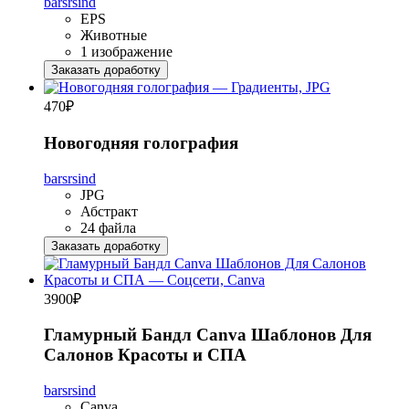
barsrsind
EPS
Животные
1 изображение
Заказать доработку
470
₽
Новогодняя голография
barsrsind
JPG
Абстракт
24 файла
Заказать доработку
3900
₽
Гламурный Бандл Canva Шаблонов Для
Салонов Красоты и СПА
barsrsind
Canva