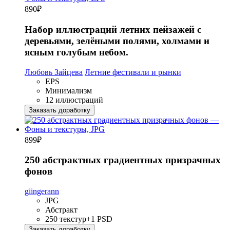
890
₽
Набор иллюстраций летних пейзажей с
деревьями, зелёными полями, холмами и
ясным голубым небом.
Любовь Зайцева
Летние фестивали и рынки
EPS
Минимализм
12 иллюстраций
Заказать доработку
899
₽
250 абстрактных градиентных призрачных
фонов
giingerann
JPG
Абстракт
250 текстур+1 PSD
Заказать доработку