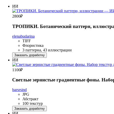
ИИ
2800
₽
ТРОПИКИ. Ботанический паттерн, иллюстр
elenabudarina
TIFF
Флористика
3 паттерна, 43 иллюстрации
Заказать доработку
ИИ
1100
₽
Светлые зернистые градиентные фоны. Набор
barsrsind
JPG
Абстракт
100 текстур
Заказать доработку
ИИ