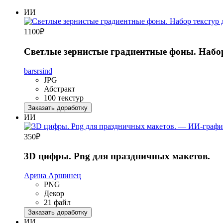
ИИ
1100
₽
Светлые зернистые градиентные фоны. Набор
barsrsind
JPG
Абстракт
100 текстур
Заказать доработку
ИИ
350
₽
3D цифры. Png для праздничных макетов.
Арина Аршинец
PNG
Декор
21 файл
Заказать доработку
ИИ