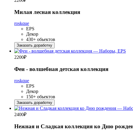
2200
₽
Милая лесная коллекция
roskque
EPS
Декор
430+ обьектов
Заказать доработку
2200
₽
Феи - волшебная детская коллекция
roskque
EPS
Декор
150+ обьектов
Заказать доработку
2400
₽
Нежная и Сладкая коллекция ко Дню рожде