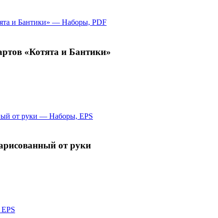
артов «Котята и Бантики»
нарисованный от руки