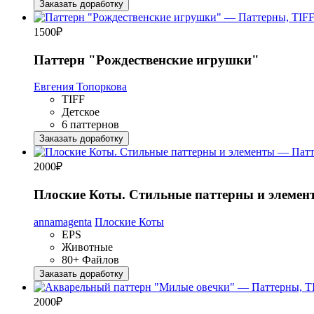
Заказать доработку
1500
₽
Паттерн "Рождественские игрушки"
Евгения Топоркова
TIFF
Детское
6 паттернов
Заказать доработку
2000
₽
Плоские Коты. Стильные паттерны и элемен
annamagenta
Плоские Коты
EPS
Животные
80+ Файлов
Заказать доработку
2000
₽