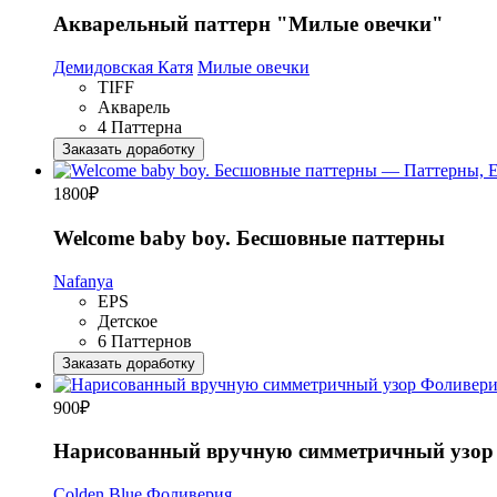
Акварельный паттерн "Милые овечки"
Демидовская Катя
Милые овечки
TIFF
Акварель
4 Паттерна
Заказать доработку
1800
₽
Welcome baby boy. Бесшовные паттерны
Nafanya
EPS
Детское
6 Паттернов
Заказать доработку
900
₽
Нарисованный вручную симметричный узор
Colden Blue
Фоливерия