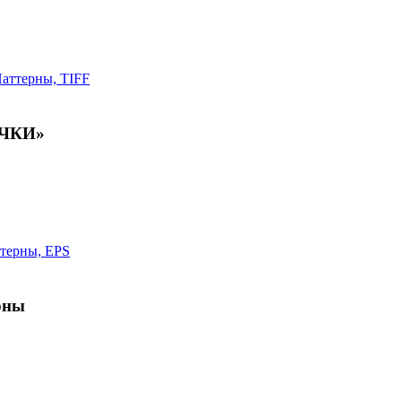
ОЧКИ»
рны