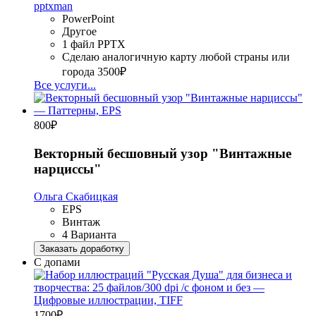
pptxman
PowerPoint
Другое
1 файл PPTX
Сделаю аналогичную карту любой страны или
города
3500₽
Все услуги...
800
₽
Векторный бесшовный узор "Винтажные
нарциссы"
Ольга Скабицкая
EPS
Винтаж
4 Варианта
Заказать доработку
С допами
1700
₽