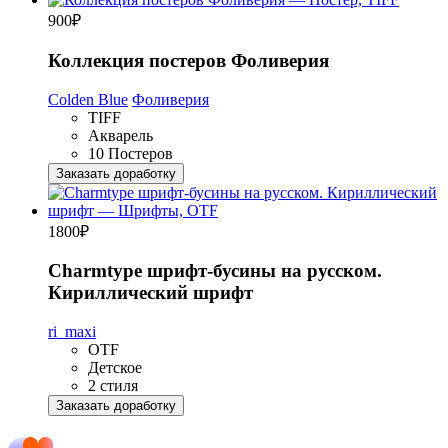
900
₽
Коллекция постеров Фоливерия
Colden Blue
Фоливерия
TIFF
Акварель
10 Постеров
Заказать доработку
1800
₽
Charmtype шрифт-бусины на русском.
Кириллический шрифт
ri_maxi
OTF
Детское
2 стиля
Заказать доработку