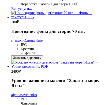
Доработка шаблона договора
1000₽
Все услуги...
100
₽
Новогодние фоны для сторис 70 шт.
ri_maxi
Оливье time
JPG
Креатив
70 фонов
Заказать доработку
2490
₽
Урок по живописи маслом "Закат на море.
Яхты"
alyonasavchenko
PDF
Живопись