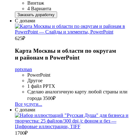
Винтаж
4 Варианта
Заказать доработку
С допами
625
₽
Карта Москвы и области по округам
и районам в PowerPoint
pptxman
PowerPoint
Другое
1 файл PPTX
Сделаю аналогичную карту любой страны или
города
3500₽
Все услуги...
С допами
1700
₽