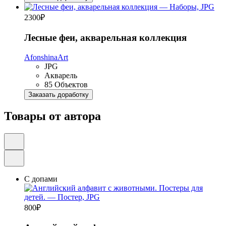
2300
₽
Лесные феи, акварельная коллекция
AfonshinaArt
JPG
Акварель
85 Объектов
Заказать доработку
Товары от автора
С допами
800
₽