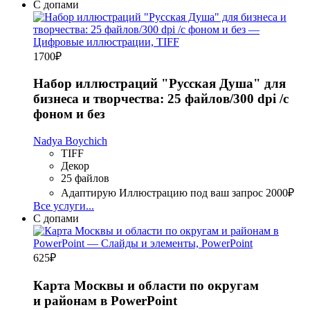
С допами
1700
₽
Набор иллюстраций "Русская Душа" для
бизнеса и творчества: 25 файлов/300 dpi /с
фоном и без
Nadya Boychich
TIFF
Декор
25 файлов
Адаптирую Иллюстрацию под ваш запрос
2000₽
Все услуги...
С допами
625
₽
Карта Москвы и области по округам
и районам в PowerPoint