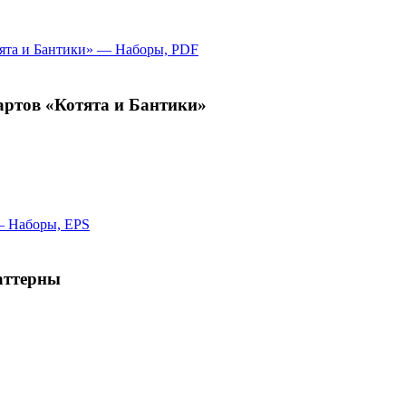
артов «Котята и Бантики»
аттерны