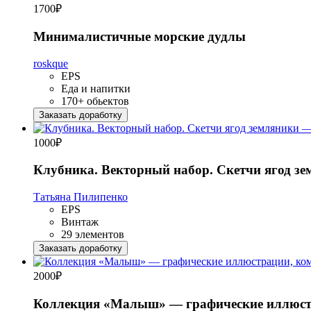
1700
₽
Минималистичные морские дудлы
roskque
EPS
Еда и напитки
170+ обьектов
Заказать доработку
1000
₽
Клубника. Векторный набор. Скетчи ягод з
Татьяна Пилипенко
EPS
Винтаж
29 элементов
Заказать доработку
2000
₽
Коллекция «Малыш» — графические иллюстр