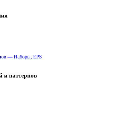
ния
й и паттернов