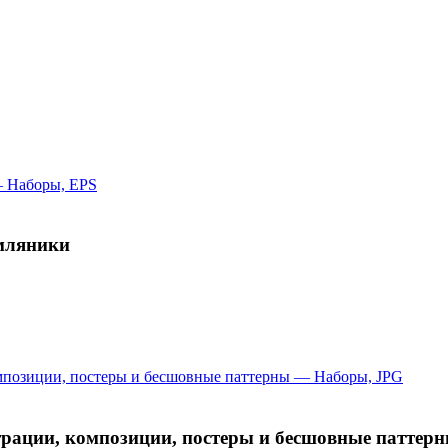
емляники
ации, композиции, постеры и бесшовные паттер