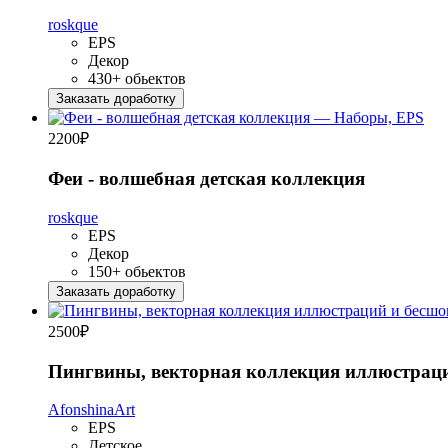
roskque
EPS
Декор
430+ обьектов
Заказать доработку
2200
₽
Феи - волшебная детская коллекция
roskque
EPS
Декор
150+ обьектов
Заказать доработку
2500
₽
Пингвины, векторная коллекция иллюстраци
AfonshinaArt
EPS
Детское