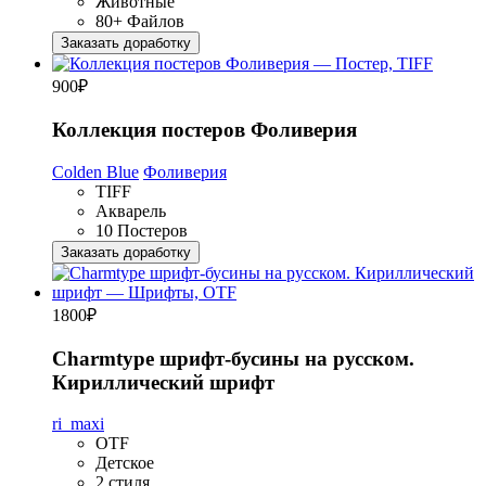
Животные
80+ Файлов
Заказать доработку
900
₽
Коллекция постеров Фоливерия
Colden Blue
Фоливерия
TIFF
Акварель
10 Постеров
Заказать доработку
1800
₽
Charmtype шрифт-бусины на русском.
Кириллический шрифт
ri_maxi
OTF
Детское
2 стиля