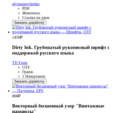
alyonasavchenko
PDF
Живопись
Ссылка на урок
Заказать доработку
1450
₽
Dirty Ink. Грубоватый рукописный шрифт с
поддержкой русского языка
TD Fonts
OTF
Гранж
1 Начертание
Заказать доработку
800
₽
Векторный бесшовный узор "Винтажные
нарциссы"