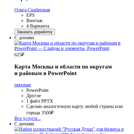
Ольга Скабицкая
EPS
Винтаж
4 Варианта
Заказать доработку
С допами
625
₽
Карта Москвы и области по округам
и районам в PowerPoint
pptxman
PowerPoint
Другое
1 файл PPTX
Сделаю аналогичную карту любой страны или
города
3500₽
Все услуги...
С допами