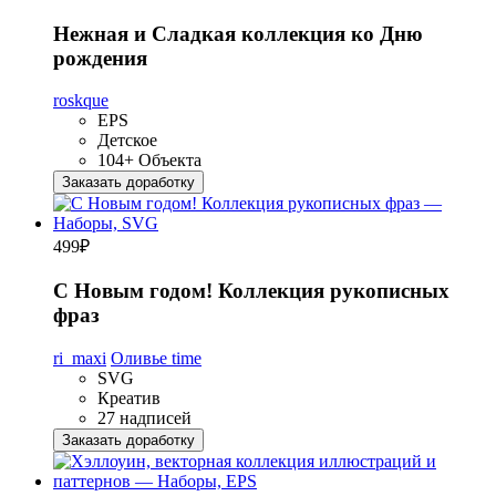
Нежная и Сладкая коллекция ко Дню
рождения
roskque
EPS
Детское
104+ Объекта
Заказать доработку
499
₽
С Новым годом! Коллекция рукописных
фраз
ri_maxi
Оливье time
SVG
Креатив
27 надписей
Заказать доработку