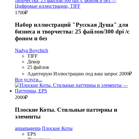
1700
₽
Набор иллюстраций "Русская Душа" для
бизнеса и творчества: 25 файлов/300 dpi /с
фоном и без
Nadya Boychich
TIFF
Декор
25 файлов
Адаптирую Иллюстрацию под ваш запрос
2000₽
Все услуги...
2000
₽
Плоские Коты. Стильные паттерны и
элементы
annamagenta
Плоские Коты
EPS