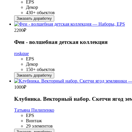
EPS
Декор
430+ обьектов
Заказать доработку
2200
₽
Феи - волшебная детская коллекция
roskque
EPS
Декор
150+ обьектов
Заказать доработку
1000
₽
Клубника. Векторный набор. Скетчи ягод з
Татьяна Пилипенко
EPS
Винтаж
29 элементов
Заказать доработку