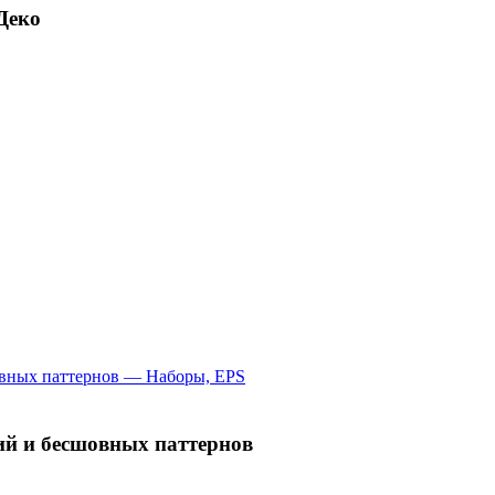
Деко
й и бесшовных паттернов