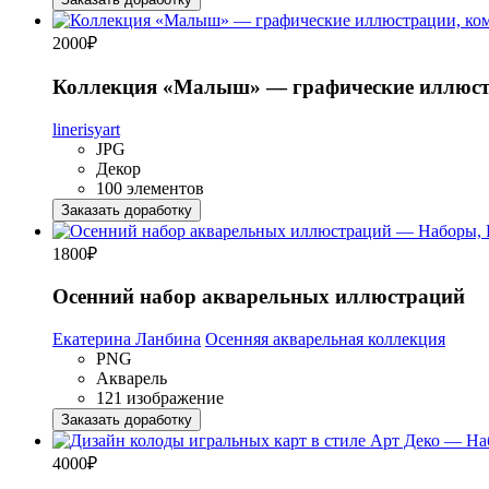
2000
₽
Коллекция «Малыш» — графические иллюстр
linerisyart
JPG
Декор
100 элементов
Заказать доработку
1800
₽
Осенний набор акварельных иллюстраций
Екатерина Ланбина
Осенняя акварельная коллекция
PNG
Акварель
121 изображение
Заказать доработку
4000
₽