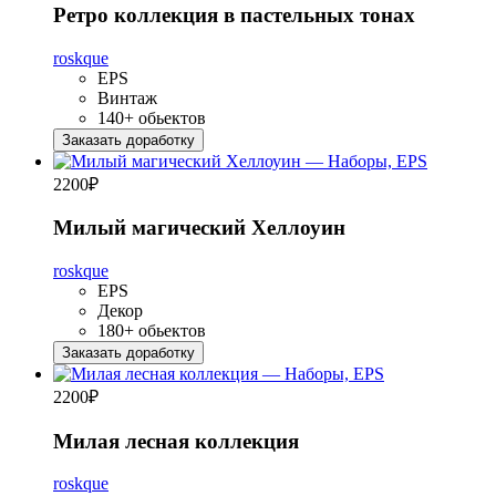
Ретро коллекция в пастельных тонах
roskque
EPS
Винтаж
140+ обьектов
Заказать доработку
2200
₽
Милый магический Хеллоуин
roskque
EPS
Декор
180+ обьектов
Заказать доработку
2200
₽
Милая лесная коллекция
roskque