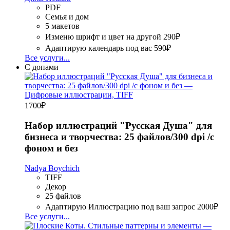
PDF
Семья и дом
5 макетов
Изменю шрифт и цвет на другой
290₽
Адаптирую календарь под вас
590₽
Все услуги...
С допами
1700
₽
Набор иллюстраций "Русская Душа" для
бизнеса и творчества: 25 файлов/300 dpi /с
фоном и без
Nadya Boychich
TIFF
Декор
25 файлов
Адаптирую Иллюстрацию под ваш запрос
2000₽
Все услуги...