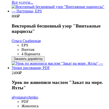
Все услуги...
800
₽
Векторный бесшовный узор "Винтажные
нарциссы"
Ольга Скабицкая
EPS
Винтаж
4 Варианта
Заказать доработку
2490
₽
Урок по живописи маслом "Закат на море.
Яхты"
alyonasavchenko
PDF
Живопись