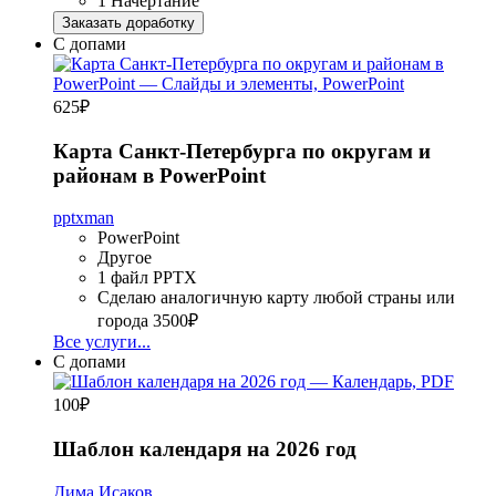
1 Начертание
Заказать доработку
С допами
625
₽
Карта Санкт-Петербурга по округам и
районам в PowerPoint
pptxman
PowerPoint
Другое
1 файл PPTX
Сделаю аналогичную карту любой страны или
города
3500₽
Все услуги...
С допами
100
₽
Шаблон календаря на 2026 год
Дима Исаков