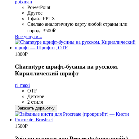
pptxman
PowerPoint
Другое
1 файл PPTX
Сделаю аналогичную карту любой страны или
города
3500₽
Все услуги...
1800
₽
Charmtype шрифт-бусины на русском.
Кириллический шрифт
ri_maxi
OTF
Детское
2 стиля
Заказать доработку
1500
₽
Звёздные кисти для Procreate (прокриэйт)