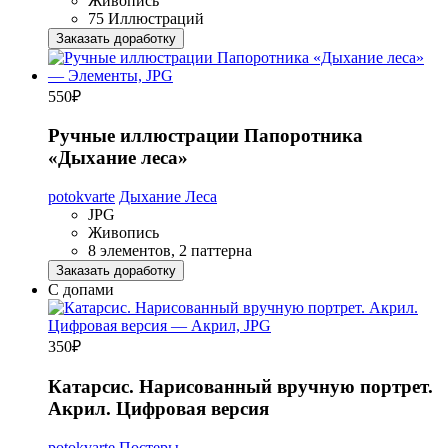
Живопись
75 Иллюстраций
Заказать доработку
550
₽
Ручные иллюстрации Папоротника
«Дыхание леса»
potokvarte
Дыхание Леса
JPG
Живопись
8 элементов, 2 паттерна
Заказать доработку
С допами
350
₽
Катарсис. Нарисованный вручную портрет.
Акрил. Цифровая версия
potokvarte
Постеры