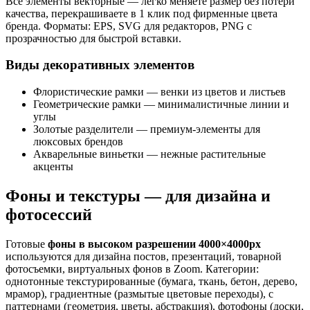
Все элементы векторные — легко меняете размер без потери
качества, перекрашиваете в 1 клик под фирменные цвета
бренда. Форматы: EPS, SVG для редакторов, PNG с
прозрачностью для быстрой вставки.
Виды декоративных элементов
Флористические рамки — венки из цветов и листьев
Геометрические рамки — минималистичные линии и
углы
Золотые разделители — премиум-элементы для
люксовых брендов
Акварельные виньетки — нежные растительные
акценты
Фоны и текстуры — для дизайна и
фотосессий
Готовые
фоны в высоком разрешении 4000×4000px
используются для дизайна постов, презентаций, товарной
фотосъемки, виртуальных фонов в Zoom. Категории:
однотонные текстурированные (бумага, ткань, бетон, дерево,
мрамор), градиентные (размытые цветовые переходы), с
паттернами (геометрия, цветы, абстракция), фотофоны (доски,