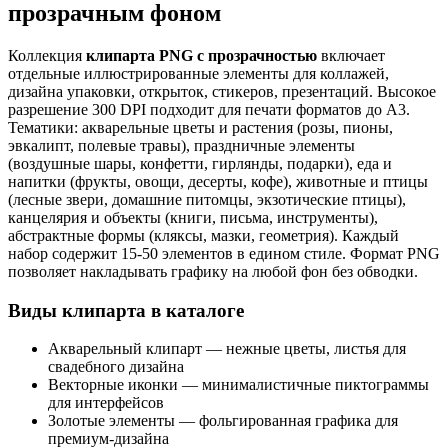
прозрачным фоном
Коллекция
клипарта PNG с прозрачностью
включает
отдельные иллюстрированные элементы для коллажей,
дизайна упаковки, открыток, стикеров, презентаций. Высокое
разрешение 300 DPI подходит для печати форматов до А3.
Тематики: акварельные цветы и растения (розы, пионы,
эвкалипт, полевые травы), праздничные элементы
(воздушные шары, конфетти, гирлянды, подарки), еда и
напитки (фрукты, овощи, десерты, кофе), животные и птицы
(лесные звери, домашние питомцы, экзотические птицы),
канцелярия и объекты (книги, письма, инструменты),
абстрактные формы (кляксы, мазки, геометрия). Каждый
набор содержит 15-50 элементов в едином стиле. Формат PNG
позволяет накладывать графику на любой фон без обводки.
Виды клипарта в каталоге
Акварельный клипарт — нежные цветы, листья для
свадебного дизайна
Векторные иконки — минималистичные пиктограммы
для интерфейсов
Золотые элементы — фольгированная графика для
премиум-дизайна