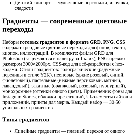
Детский клипарт — мультяшные персонажи, игрушки,
сладости
Градиенты — современные цветовые
переходы
Наборы
готовых градиентов в формате GRD, PNG, CSS
содержат трендовые цветовые переходы для фонов, текста,
кнопок, иллюстраций. В комплекте: файлы GRD для
Photoshop (загружаются в палитру за 1 клик), PNG-превью
размером 3000×2000px, CSS-код для веб-разработки с hex-
кодами. Стили градиентов: голографические (радужные
переливы в стиле Y2K), неоновые (яркие розовый, синий,
фиолетовый), пастельные (нежные персиковый, мятный,
лавандовый), закатные (оранжевый, розовый, пурпурный),
монохромные (оттенки одного цвета). Применение: фоны для
Instagram Stories, обложки презентаций, UI-элементы сайтов и
приложений, принты для мерча. Каждый набор — 30-50
уникальных градиентов.
Типы градиентов
Линейные градиенты — плавный переход от одного