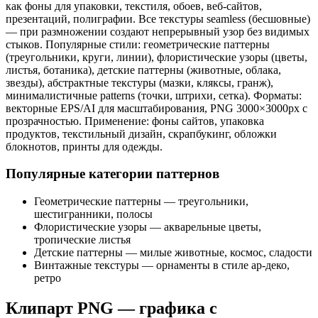
как фоны для упаковки, текстиля, обоев, веб-сайтов,
презентаций, полиграфии. Все текстуры seamless (бесшовные)
— при размножении создают непрерывный узор без видимых
стыков. Популярные стили: геометрические паттерны
(треугольники, круги, линии), флористические узоры (цветы,
листья, ботаника), детские паттерны (животные, облака,
звезды), абстрактные текстуры (мазки, кляксы, гранж),
минималистичные patterns (точки, штрихи, сетка). Форматы:
векторные EPS/AI для масштабирования, PNG 3000×3000px с
прозрачностью. Применение: фоны сайтов, упаковка
продуктов, текстильный дизайн, скрапбукинг, обложки
блокнотов, принты для одежды.
Популярные категории паттернов
Геометрические паттерны — треугольники,
шестигранники, полосы
Флористические узоры — акварельные цветы,
тропические листья
Детские паттерны — милые животные, космос, сладости
Винтажные текстуры — орнаменты в стиле ар-деко,
ретро
Клипарт PNG — графика с