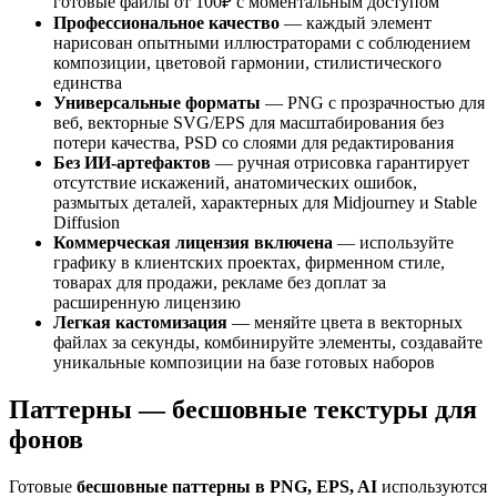
готовые файлы от 100₽ с моментальным доступом
Профессиональное качество
— каждый элемент
нарисован опытными иллюстраторами с соблюдением
композиции, цветовой гармонии, стилистического
единства
Универсальные форматы
— PNG с прозрачностью для
веб, векторные SVG/EPS для масштабирования без
потери качества, PSD со слоями для редактирования
Без ИИ-артефактов
— ручная отрисовка гарантирует
отсутствие искажений, анатомических ошибок,
размытых деталей, характерных для Midjourney и Stable
Diffusion
Коммерческая лицензия включена
— используйте
графику в клиентских проектах, фирменном стиле,
товарах для продажи, рекламе без доплат за
расширенную лицензию
Легкая кастомизация
— меняйте цвета в векторных
файлах за секунды, комбинируйте элементы, создавайте
уникальные композиции на базе готовых наборов
Паттерны — бесшовные текстуры для
фонов
Готовые
бесшовные паттерны в PNG, EPS, AI
используются