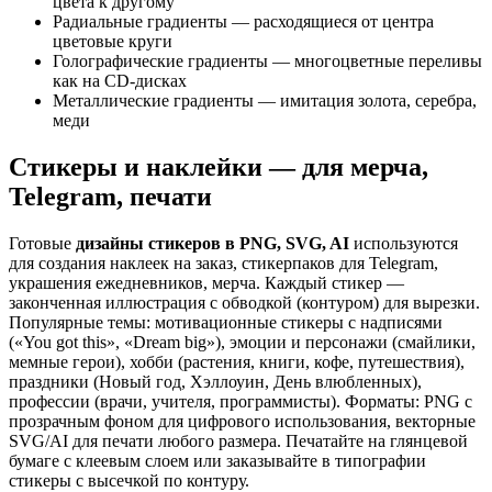
цвета к другому
Радиальные градиенты — расходящиеся от центра
цветовые круги
Голографические градиенты — многоцветные переливы
как на CD-дисках
Металлические градиенты — имитация золота, серебра,
меди
Стикеры и наклейки — для мерча,
Telegram, печати
Готовые
дизайны стикеров в PNG, SVG, AI
используются
для создания наклеек на заказ, стикерпаков для Telegram,
украшения ежедневников, мерча. Каждый стикер —
законченная иллюстрация с обводкой (контуром) для вырезки.
Популярные темы: мотивационные стикеры с надписями
(«You got this», «Dream big»), эмоции и персонажи (смайлики,
мемные герои), хобби (растения, книги, кофе, путешествия),
праздники (Новый год, Хэллоуин, День влюбленных),
профессии (врачи, учителя, программисты). Форматы: PNG с
прозрачным фоном для цифрового использования, векторные
SVG/AI для печати любого размера. Печатайте на глянцевой
бумаге с клеевым слоем или заказывайте в типографии
стикеры с высечкой по контуру.