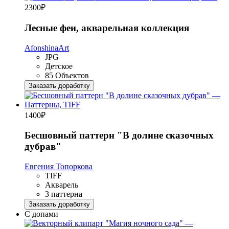
2300
₽
Лесные феи, акварельная коллекция
AfonshinaArt
JPG
Детское
85 Объектов
Заказать доработку
1400
₽
Бесшовный паттерн "В долине сказочных
дубрав"
Евгения Топоркова
TIFF
Акварель
3 паттерна
Заказать доработку
С допами