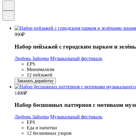
990
₽
Набор пейзажей с городским парком и зелён
Любовь Зайцева
Музыкальный фестиваль
EPS
Минимализм
12 пейзажей
Заказать доработку
1490
₽
Набор бесшовных паттернов с мотивами муз
Любовь Зайцева
Музыкальный фестиваль
EPS
Еда и напитки
12 бесшовных узоров