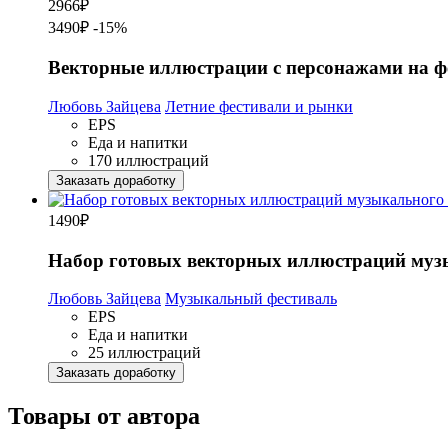
2966
₽
3490₽
-15%
Векторные иллюстрации с персонажами на ф
Любовь Зайцева
Летние фестивали и рынки
EPS
Еда и напитки
170 иллюстраций
Заказать доработку
1490
₽
Набор готовых векторных иллюстраций музы
Любовь Зайцева
Музыкальный фестиваль
EPS
Еда и напитки
25 иллюстраций
Заказать доработку
Товары от автора