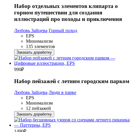
Набор отдельных элементов клипарта о
горном путешествии для создания
иллюстраций про походы и приключения
Любовь Зайцева
Горный поход
EPS
Минимализм
135 элементов
Заказать доработку
990
₽
Набор пейзажей с летним городским парком
Любовь Зайцева
Люди в парке
EPS
Минимализм
12 пейзажей
Заказать доработку
1490
₽