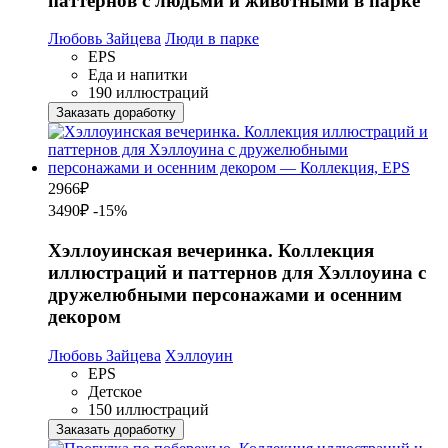
паттернов с людьми и животными в парке
Любовь Зайцева
Люди в парке
EPS
Еда и напитки
190 иллюстраций
Заказать доработку
2966
₽
3490₽
-15%
Хэллоуинская вечеринка. Коллекция
иллюстраций и паттернов для Хэллоуина с
дружелюбными персонажами и осенним
декором
Любовь Зайцева
Хэллоуин
EPS
Детское
150 иллюстраций
Заказать доработку