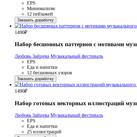
EPS
Минимализм
12 пейзажей
Заказать доработку
1490
₽
Набор бесшовных паттернов с мотивами муз
Любовь Зайцева
Музыкальный фестиваль
EPS
Еда и напитки
12 бесшовных узоров
Заказать доработку
1490
₽
Набор готовых векторных иллюстраций музы
Любовь Зайцева
Музыкальный фестиваль
EPS
Еда и напитки
25 иллюстраций